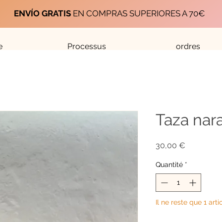
ENVÍO GRATIS
EN COMPRAS SUPERIORES A 70€
e
Processus
ordres
Taza nar
Prix
30,00 €
Quantité
*
Il ne reste que 1 arti