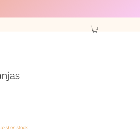
anjas
cle(s) en stock