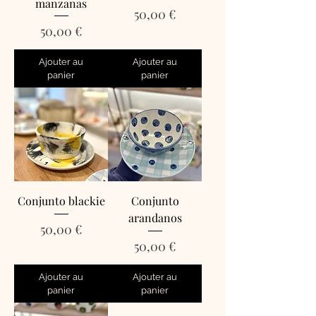
manzanas
Prix
50,00 €
Prix
50,00 €
Ajouter au
Ajouter au
panier
panier
Conjunto blackie
Conjunto
arandanos
Prix
50,00 €
Prix
50,00 €
Ajouter au
Ajouter au
panier
panier