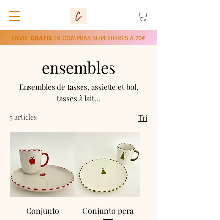
ENVÍO
GRATIS
EN COMPRAS SUPERIORES A 70€
ensembles
Ensembles de tasses, assiette et bol,
tasses à lait...
5 articles
Tri
Conjunto
Conjunto pera