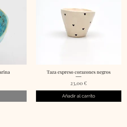
arina
Taza expreso corazones negros
Precio
23,00 €
Añadir al carrito