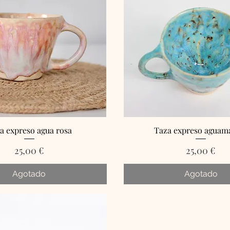
a expreso agua rosa
Taza expreso aguam
Precio
Precio
25,00 €
25,00 €
Agotado
Agotado