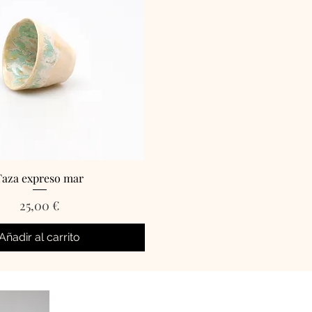
Taza expreso mar
Precio
25,00 €
Añadir al carrito