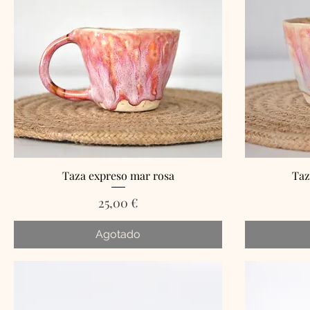
Taza expreso mar rosa
Taz
Precio
25,00 €
Agotado