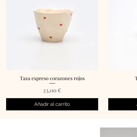
Taza expreso corazones rojos
Precio
23,00 €
Añadir al carrito