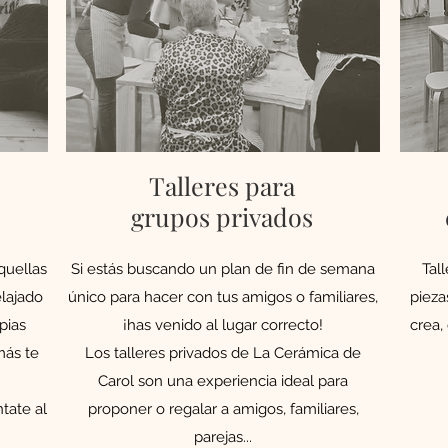
Talleres para
s
grupos privados
aquellas
Si estás buscando un plan de fin de semana
Tal
elajado
único para hacer con tus amigos o familiares,
pieza
pias
¡has venido al lugar correcto!
crea,
más te
Los talleres privados de La Cerámica de
Carol son una experiencia ideal para
tate al
proponer o regalar a amigos, familiares,
parejas...