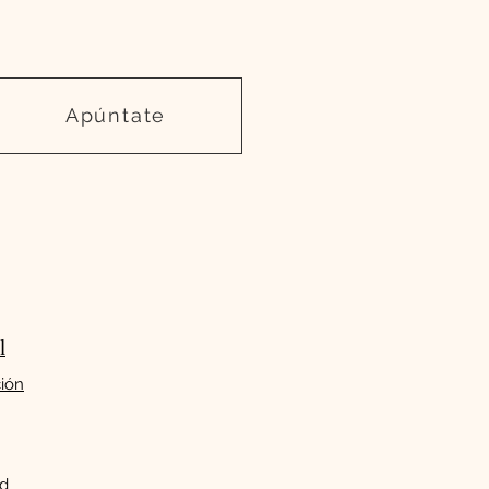
Apúntate
l
ción
ad